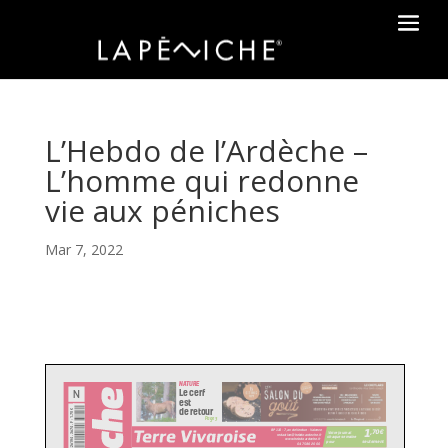
L’Hebdo de l’Ardèche –
L’homme qui redonne
vie aux péniches
Mar 7, 2022
NATURE
Le cerf
N
est
de retour
€
R 28194 - 3874 - F : 1,70
Page 3
1
,70
€
BP 116 - 7, av de Verdun - Valence
Votre journal
redaction@hebdo-ardeche.fr
chaque semaine
www.hebdo-ardeche.fr
seulement
pour
04 75 86 20 00