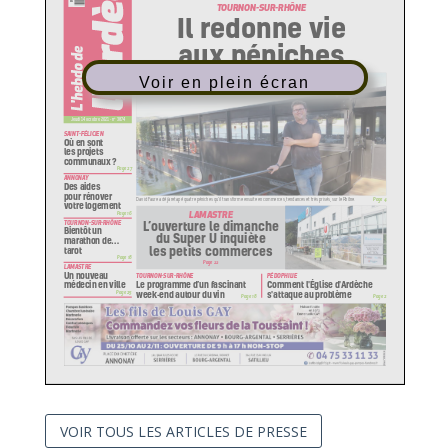
TOURNON
-
SUR
-
RHÔNE
Il redonne vie
aux péniches
Voir en plein écran
Jeudi 14 octobre 2021 - n° 3874
SAINT
-
FÉLICIEN
Où en sont
les projets
communaux
?
Page
27
ANNONAY
Des aides
pour rénover
Page 4
David Faure
a déjà retapé quatre péniches qu'il transforme ensuite en commerces,
tendances et très prisés, sur le Rhône.
votre logement
LAMASTRE
Page
16
L’ouverture le dimanche
TOURNON
-
SUR
-
RHÔNE
Bientôt un
du Super U inquiète
marathon de...
les petits commerces
tarot
Page
18
Page
22
LAMASTRE
Un nouveau
TOURNON
-
SUR
-
RHÔNE
PÉDOPHILIE
Le programme d’un fascinant
Comment l'Église d'Ardèche
médecin en ville
week-end
autour du vin
s'attaque au problème
Page
25
Page
18
Page 2
Zoom sur...
4
Jeudi 14 octobre 2021 | L’hebdo de l’Ardèche
VOIR TOUS LES ARTICLES DE PRESSE