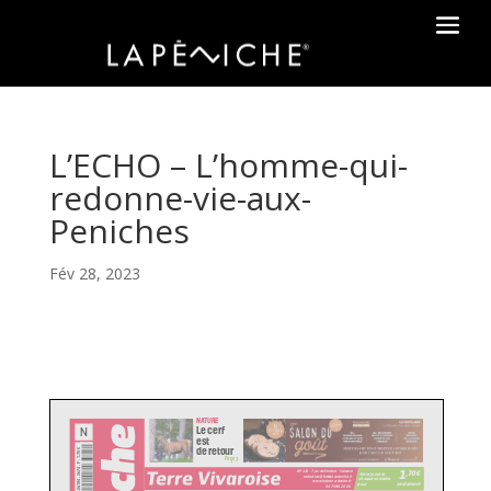
L’ECHO – L’homme-qui-
redonne-vie-aux-
Peniches
Fév 28, 2023
NATURE
Le cerf
N
est
de retour
€
R 28194 - 3874 - F : 1,70
Page 3
1
,70
€
BP 116 - 7, av de Verdun - Valence
Votre journal
redaction@hebdo-ardeche.fr
chaque semaine
www.hebdo-ardeche.fr
seulement
pour
04 75 86 20 00