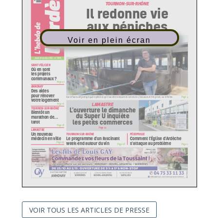
TOURNON
-
SUR
-
RHÔNE
Il redonne vie
aux péniches
Voir en plein écran
Jeudi 14 octobre 2021 - n° 3874
SAINT
-
FÉLICIEN
Où en sont
les projets
communaux
?
Page
27
ANNONAY
Des aides
pour rénover
Page 4
David Faure
a déjà retapé quatre péniches qu'il transforme ensuite en commerces,
tendances et très prisés, sur le Rhône.
votre logement
LAMASTRE
Page
16
L’ouverture le dimanche
TOURNON
-
SUR
-
RHÔNE
Bientôt un
du Super U inquiète
marathon de...
les petits commerces
tarot
Page
18
Page
22
LAMASTRE
Un nouveau
TOURNON
-
SUR
-
RHÔNE
PÉDOPHILIE
Le programme d’un fascinant
Comment l'Église d'Ardèche
médecin en ville
week-end
autour du vin
s'attaque au problème
Page
25
Page
18
Page 2
Zoom sur...
4
Jeudi 14 octobre 2021 | L’hebdo de l’Ardèche
VOIR TOUS LES ARTICLES DE PRESSE