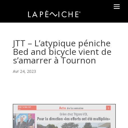
JTT – L’atypique péniche
Bed and bicycle vient de
s’amarrer à Tournon
Avr 24, 2023
Jeudi 7
octobre 2021
Actu
de la semaine
5
JTT
Grève chez Trigano VDL
Pour la direction «les efforts ont été
multipliés»