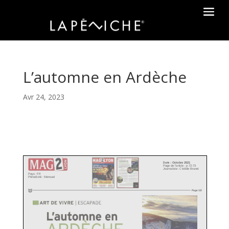
L’automne en Ardèche
Avr 24, 2023
Date : Octobre 2021
Page de l'article : p.72-73
Journaliste : Clotilde Brunet
Pays : FR
Périodicité : Mensuel
Page 1/2
ART DE VIVRE
I ESCAPADE
L'automne en
ARDECHE