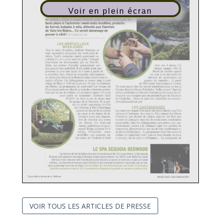
Voir en plein écran
On a encore tendance à attendre le printemps pour
s'offrir une escapade en Ardèche et descendre les Gorges
en canoë... Mais le département réserve une multitude de
bons plans à l'automne: week-ends insolites, produits
du terroir, balades à vélo, détente aux thermes
de Vals-les-Bains... Ce serait dommage de
passer à côté!
ParClotilde Brunet
LES MERVEILLEUX
WEEK-ENDS
Tout le mois d’octobre, Ardèche Tourisme et
leurs partenaires proposent des week-ends in
solites. Tantôt aventurier, tantôt gourmand ou
culturel, il y en a pour tous les goûts ! Chaque
réservation est récompensée par un Pass’Ar
dèche qui permet d’accéder gratuitement aux
d’un van 4 places. Ce
vintage camper oflre la
plus grands sites ardéchois. H est valable pour une
personne et pour une durée de 3 jours à partir de
liberté de s’arrêter quand
on veut et de découvrir les
la première visite. Parmi les escapades sélectionnées :
un séjour à la ferme de la Bonnefontaine transformée en
chemins de randonnées, les
maison d’hôtes. Cet hébergement se trouve dans le petit
grottes, les marchés... A partir
village de Plats, à lh30 de Lyon et à 15 min deTournon
de 380 € pour 4 personnes et 2 jours.
On peut encore citer les séjours randonnée avec un âne et
sur-Rhône. Au programme du week-end? Les Gorges du
Doux à parcourir en vélorail, ce sont des voiturettes action
bivouac dans les Monts d’Ardèche, “bulle-cocoon” dans les
nées par un jeu de pédales, ou en train à vapeur. On peut
arbres, randonnée et bien-être thermal, sur les traces des di
aussi partir en randonnée (itinéraire facile
nosaures accompagnés par un paléontologue du Muséum
d’lh30) ou faire un jeu de pistes dans
de l’Ardèche... Toutes les offres sont disponibles sur www.les
les
gorges de la Daronne. Si la mé
merveilleuxweekends. com
téo se révèle capricieuse, la Cité
LES CASTAGNADES
du Chocolat à Tain-rHermitage
permet de découvrir la culture
Les marrons chauds font partie des petits plaisirs que l’on
du cacao et les étapes de fa
retrouve à l’automne. Au cœur du Parc naturel des Monts
brication avant une dégusta
d’Ardèche, une dizaine de villages organise des fêtes aux
tion de chocolat sous toutes
saveurs de châtaigne : marchés de producteurs, randonnées
gourmandes dans les châtaigneraies, rencontres avec cas
ses formes. Un week-end
nature, authentique et gour
tanéiculteurs, menus à la châtaigne dans bon nombre de
mand ! II faut compter 95 €/
restaurants, démonstration des savoir-faire traditionnels et
adulte, 50 €/enfant. Autre
de danses folkloriques... Le programme d’activités pour les
possibilité: une aventure sur
enfants est également varié : jeux en bois, balades en ânes
les routes de l’Ardèche à bord
et poneys, jeu de piste et d’énigmes... La castagnade de
LE SPA SEQUOIA REDWOOD
Les thermes de Vals-les-Bains ont ouvert un nouvel espace bien-être au printemps. Le Spa Sequoia
Redwood a été baptisé en hommage à l'immense séquoia du parc thermal. Ces 1500 m2 sont dédiés à un bassin
intérieur, un bain chaud, un bain froid, des jets à contrecourant, un geyser, un hammam, un sauna, un bassin
extérieur... La charpente en bois participe à l'évasion. Et pour prolonger la détente, on peut opter pour un mas
sage, un gommage ou un soin du visage. Tous les détails sur www.thermesdevals.com Accès 2 h du lundi au
jeudi hors vacances scolaires: 24 €, du vendredi au dimanche et pendant les vacances scolaires 28 €.
Tous droits réservés à l'éditeur
ARDECHE3 6321881600504
Date : Octobre 2021
Page de l'article : p.72-73
Journaliste : Clotilde Brunet
Pays : FR
VOIR TOUS LES ARTICLES DE PRESSE
Périodicité : Mensuel
Page 2/2