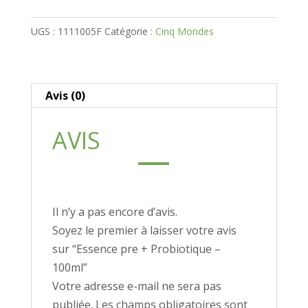
pre
UGS :
1111005F
Catégorie :
Cinq Mondes
+
Probiotique
-
100ml
Avis (0)
AVIS
Il n’y a pas encore d’avis.
Soyez le premier à laisser votre avis
sur “Essence pre + Probiotique –
100ml”
Votre adresse e-mail ne sera pas
publiée.
Les champs obligatoires sont