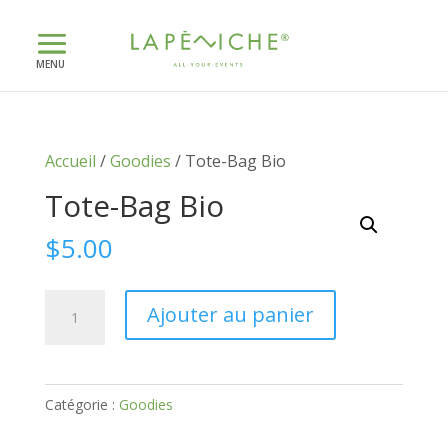
Accueil
/
Goodies
/ Tote-Bag Bio
Tote-Bag Bio
$
5.00
quantité
Ajouter au panier
de
Tote-
Bag
Catégorie :
Goodies
Bio