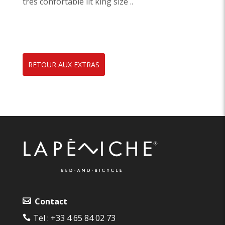
très confortable lit king size ..
RETOUR AUX EXTRAS
Contact
Tel :
+33 4 65 84 02 73‬