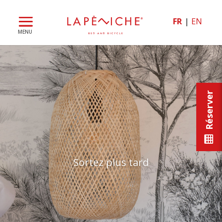
FR
EN
Réserver
Sortez plus tard