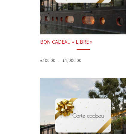
BON CADEAU « LIBRE »
Plage
€
100.00
–
€
1,000.00
de
prix :
€100.00
à
€1,000.00