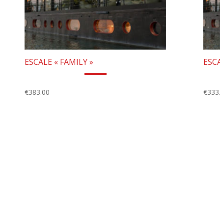
ESCALE « FAMILY »
ESCA
€
383.00
€
333