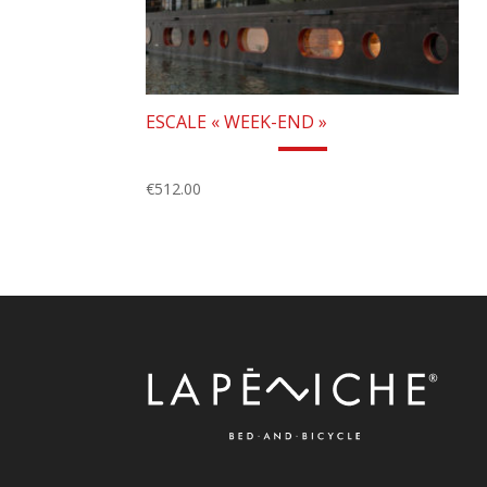
ESCALE « WEEK-END »
€
512.00