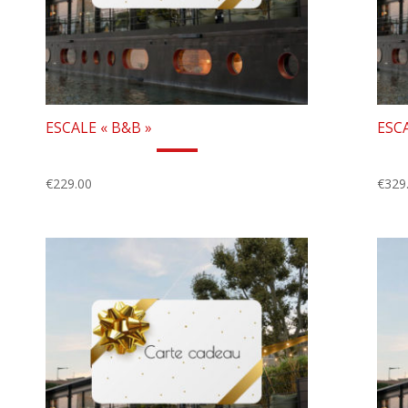
ESCALE « B&B »
ESCA
€
229.00
€
329