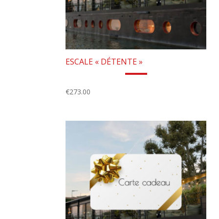
ESCALE « DÉTENTE »
€
273.00