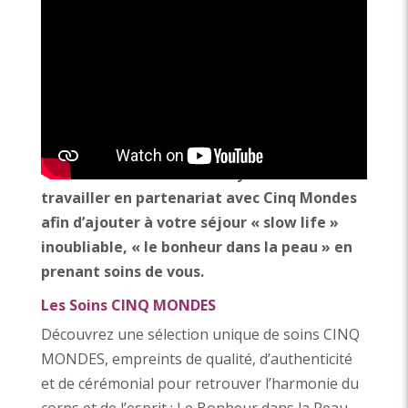
LA PENICHE® By
CINQ MONDES
Faites escale, que vous soyez client de LA
PENICHE ou pas…
Ralentissez, prenez du temps pour vous,
écoutez votre corps, éveiller vos sens,
savourez le présent, vivez « Slow ».
LA PENICHE® « Bed And Bicycle » a choisi de
travailler en partenariat avec Cinq Mondes
afin d’ajouter à votre séjour « slow life »
inoubliable, « le bonheur dans la peau » en
prenant soins de vous.
Les Soins CINQ MONDES
Découvrez une sélection unique de soins CINQ
MONDES, empreints de qualité, d’authenticité
et de cérémonial pour retrouver l’harmonie du